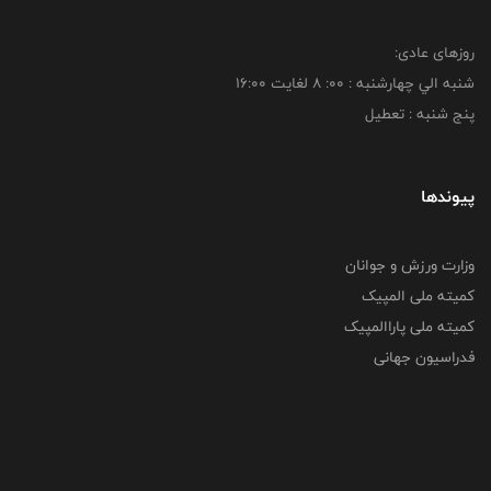
روزهای عادی:
شنبه الي چهارشنبه : 00: 8 لغايت 16:00
پنج شنبه : تعطیل
پیوندها
وزارت ورزش و جوانان
کمیته ملی المپیک
کمیته ملی پاراالمپیک
فدراسیون جهانی