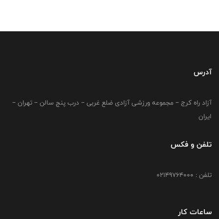
آدرس
آزاد راه کرج – مجموعه ورزشی آزادی ضلع غربی – درب پنج سالن – تهران –
ایران
تلفن و فکس
تلفن : 02149764000
ساعات کار