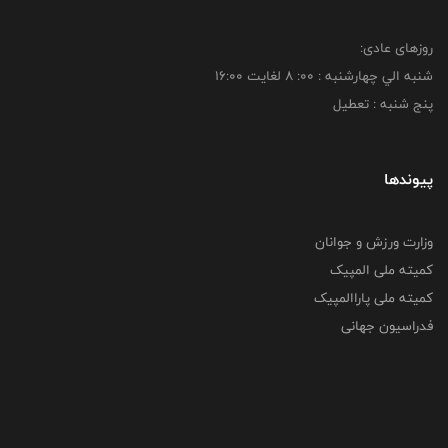
روزهای عادی:
شنبه الي چهارشنبه : 00: 8 لغايت 16:00
پنج شنبه : تعطیل
پیوندها
وزارت ورزش و جوانان
کمیته ملی المپیک
کمیته ملی پاراالمپیک
فدراسیون جهانی