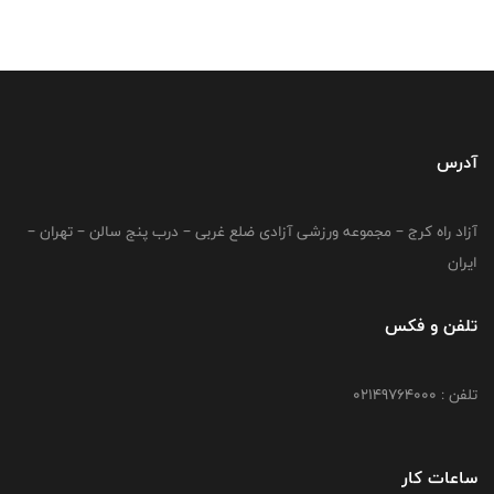
آدرس
آزاد راه کرج – مجموعه ورزشی آزادی ضلع غربی – درب پنج سالن – تهران –
ایران
تلفن و فکس
تلفن : 02149764000
ساعات کار