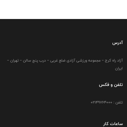
آدرس
آزاد راه کرج – مجموعه ورزشی آزادی ضلع غربی – درب پنج سالن – تهران –
ایران
تلفن و فکس
تلفن : 02149764000
ساعات کار