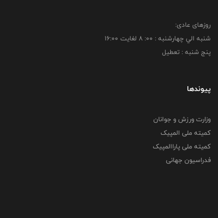
روزهای عادی:
شنبه الي چهارشنبه : 00: 8 لغايت 16:00
پنج شنبه : تعطیل
پیوندها
وزارت ورزش و جوانان
کمیته ملی المپیک
کمیته ملی پاراالمپیک
فدراسیون جهانی