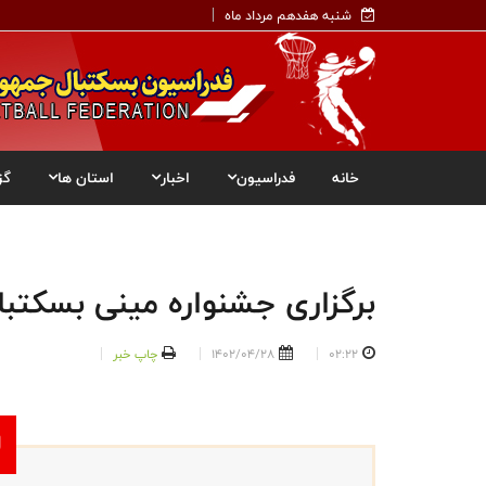
شنبه هفدهم مرداد ماه
خانه
فدراسیون
اخبار
استان ها
گز
برگزاری جشنواره مینی بسکتبال
02:22
1402/04/28
چاپ خبر