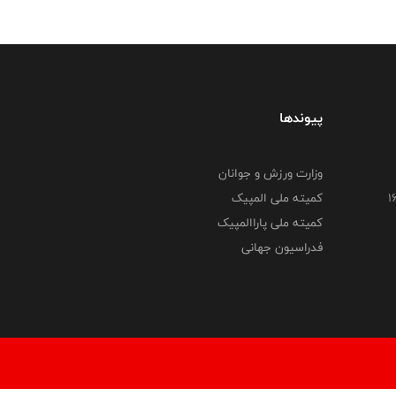
پیوندها
وزارت ورزش و جوانان
کمیته ملی المپیک
کمیته ملی پاراالمپیک
فدراسیون جهانی