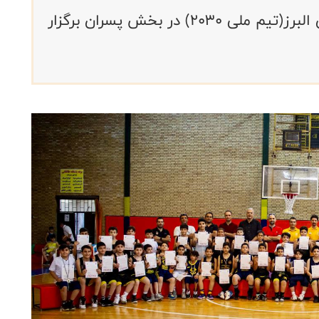
جشنواره مینی بسکتبال انتخابی استان البرز(تیم ملی ۲۰۳۰) در بخش پسران برگزار