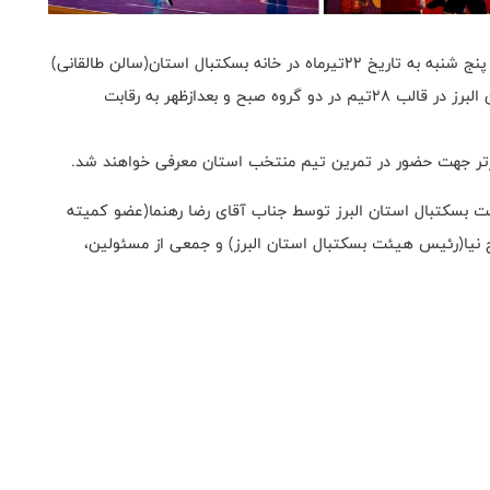
جشنواره مینی بسکتبال استان البرز در بخش پسران در روز پنج شنبه به تاریخ ۲۲تیرماه در خانه بسکتبال استان(سالن طالقانی)
برگزار شد و در این جشنواره ۱۱۲بازیکن از باشگاه های استان البرز در قالب ۲۸تیم در دو گروه صبح و بعدازظهر به رقابت
هیئت بسکتبال استان البرز توسط جناب آقای رضا رهنما(عضو کمیته
 نیا(رئیس هیئت بسکتبال استان البرز) و جمعی از مسئولین،