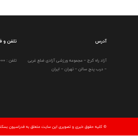
آدرس
تلفن و 
آزاد راه کرج – مجموعه ورزشی آزادی ضلع غربی
تلفن : 02149764000
– درب پنج سالن – تهران – ایران
© کليه حقوق خبری و تصويری اين سايت متعلق به فدراسیون بسکتبال