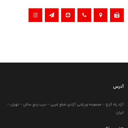
آدرس
آزاد راه کرج – مجموعه ورزشی آزادی ضلع غربی – درب پنج سالن – تهران –
ایران