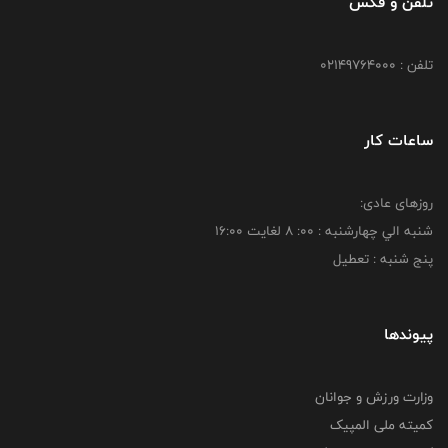
تلفن و فکس
تلفن : 02149764000
ساعات کار
روزهای عادی:
شنبه الي چهارشنبه : 00: 8 لغايت 16:00
پنج شنبه : تعطیل
پیوندها
وزارت ورزش و جوانان
کمیته ملی المپیک