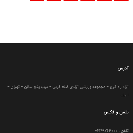
آدرس
آزاد راه کرج – مجموعه ورزشی آزادی ضلع غربی – درب پنج سالن – تهران –
ایران
تلفن و فکس
تلفن : 02149764000