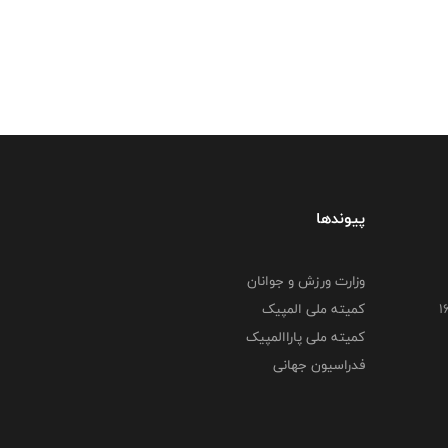
پیوندها
وزارت ورزش و جوانان
کمیته ملی المپیک
کمیته ملی پاراالمپیک
فدراسیون جهانی