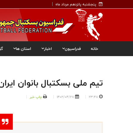
پنجشنبه پانزدهم مرداد ماه
خانه
فدراسیون
اخبار
استان ها
گز
تیم ملی بسکتبال بانوان ایران
23:48
1402/04/28
چاپ خبر