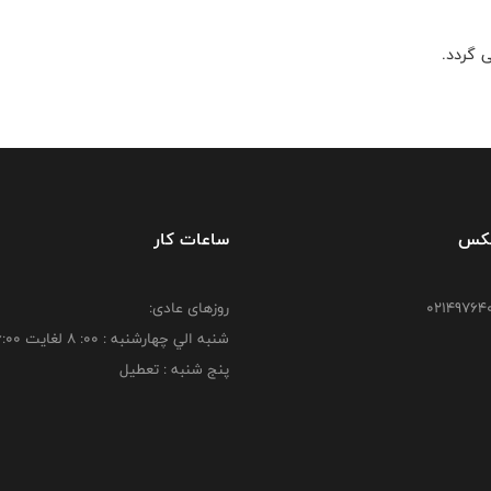
 گردد.
فکس
ساعات کار
روزهای عادی:
شنبه الي چهارشنبه : 00: 8 لغايت 16:00
پنج شنبه : تعطیل