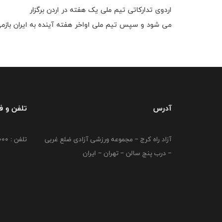
اردوی تدارکاتی تیم ملی یک هفته در اردن برگزار
می شود و سپس تیم ملی اواخر هفته آینده به ایران بازمی
آدرس
تلفن و 
آزاد راه کرج – مجموعه ورزشی آزادی ضلع غربی
تلفن : 02149764000
– درب پنج سالن – تهران – ایران