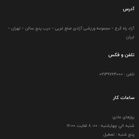
آدرس
آزاد راه کرج – مجموعه ورزشی آزادی ضلع غربی – درب پنج سالن – تهران –
ایران
تلفن و فکس
تلفن : 02149764000
ساعات کار
روزهای عادی:
شنبه الي چهارشنبه : 00: 8 لغايت 16:00
پنج شنبه : تعطیل