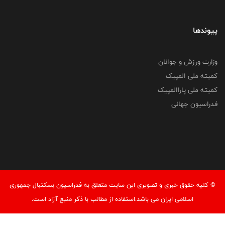
پیوندها
وزارت ورزش و جوانان
کمیته ملی المپیک
کمیته ملی پاراالمپیک
فدراسیون جهانی
© کليه حقوق خبری و تصويری اين سايت متعلق به فدراسیون بسکتبال جمهوری
اسلامی ایران می باشد.استفاده از مطالب با ذكر منبع آزاد است.