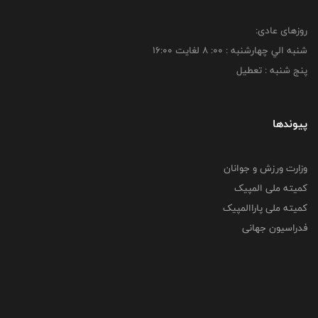
روزهای عادی:
شنبه الي چهارشنبه : 00: 8 لغايت 16:00
پنج شنبه : تعطیل
پیوندها
وزارت ورزش و جوانان
کمیته ملی المپیک
کمیته ملی پاراالمپیک
فدراسیون جهانی