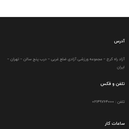
آدرس
آزاد راه کرج – مجموعه ورزشی آزادی ضلع غربی – درب پنج سالن – تهران –
ایران
تلفن و فکس
تلفن : 02149764000
ساعات کار