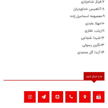
۷-فرناز خدامرادی
۸-آناهیس خداوردیان
۹-معصومه اسماعیل زاده
۱۰-مهلا عابدی
۱۱-زینب غفاری
۱۲-شیدا شجاعی
۱۳-نگین رسولی
۱۴-آیدا گل محمدی
ما را دنبال کنید