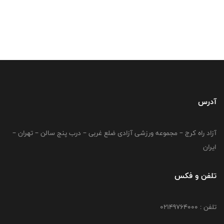
آدرس
آزاد راه کرج – مجموعه ورزشی آزادی ضلع غربی – درب پنج سالن – تهران –
ایران
تلفن و فکس
تلفن : 02149764000