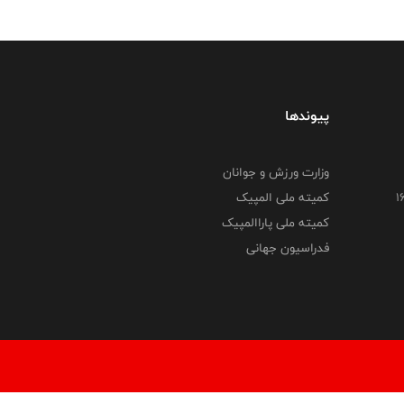
پیوندها
وزارت ورزش و جوانان
کمیته ملی المپیک
کمیته ملی پاراالمپیک
فدراسیون جهانی