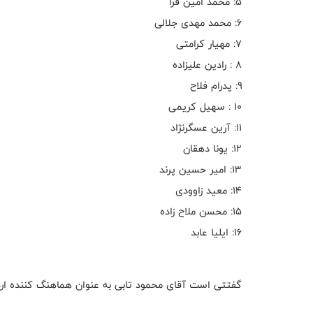
۵: محمد امین قرا
۶: محمد مهدی جلالی
۷: مهیار کرامتی
۸ : رادین علیزاده
۹: پدرام فلاح
۱۰ : سهیل کریمی
۱۱: آرین عسگرنژاد
۱۲: یونا دهقان
۱۳: امیر حسین پرند
۱۴: معید زاوودی
۱۵: محسن ملاح زاده
۱۶: ایلیا عابد
گفتتی است آقای محمود تابی به عنوان هماهنگ کننده ارد