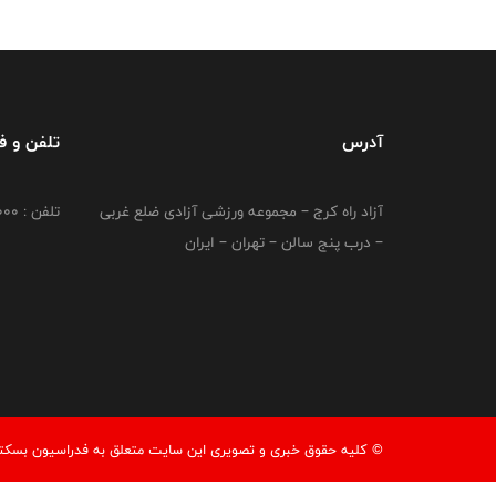
آدرس
تلفن و 
آزاد راه کرج – مجموعه ورزشی آزادی ضلع غربی
تلفن : 02149764000
– درب پنج سالن – تهران – ایران
© کليه حقوق خبری و تصويری اين سايت متعلق به فدراسیون بسکتبال