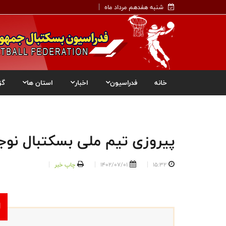
شنبه هفدهم مرداد ماه
خانه
فدراسیون
اخبار
استان ها
گز
پیروزی تیم ملی بسکتبال نوجو
15:32
1402/07/01
چاپ خبر