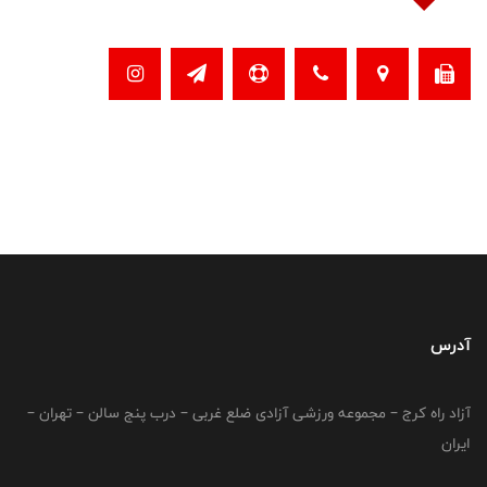
آدرس
آزاد راه کرج – مجموعه ورزشی آزادی ضلع غربی – درب پنج سالن – تهران –
ایران