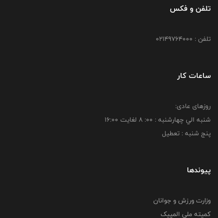
تلفن و فکس
تلفن : 02149764000
ساعات کار
روزهای عادی:
شنبه الي چهارشنبه : 00: 8 لغايت 16:00
پنج شنبه : تعطیل
پیوندها
وزارت ورزش و جوانان
کمیته ملی المپیک