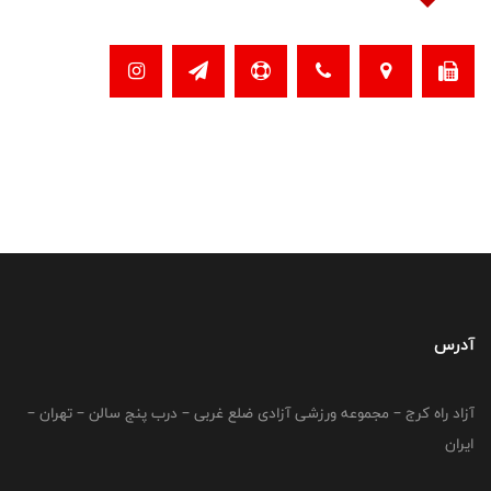
آدرس
آزاد راه کرج – مجموعه ورزشی آزادی ضلع غربی – درب پنج سالن – تهران –
ایران