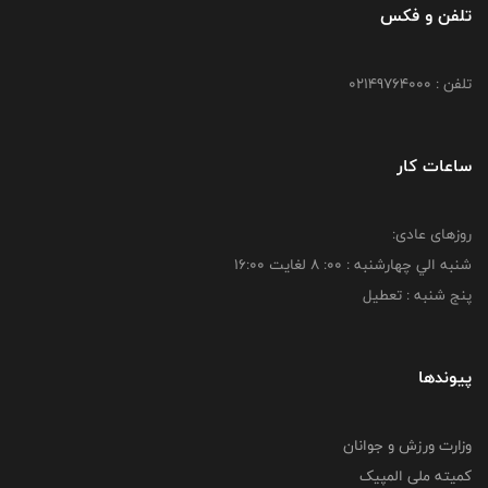
تلفن و فکس
تلفن : 02149764000
ساعات کار
روزهای عادی:
شنبه الي چهارشنبه : 00: 8 لغايت 16:00
پنج شنبه : تعطیل
پیوندها
وزارت ورزش و جوانان
کمیته ملی المپیک