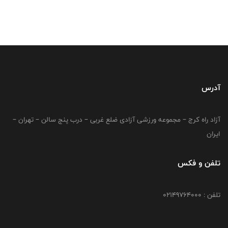
آدرس
آزاد راه کرج – مجموعه ورزشی آزادی ضلع غربی – درب پنج سالن – تهران –
ایران
تلفن و فکس
تلفن : 02149764000