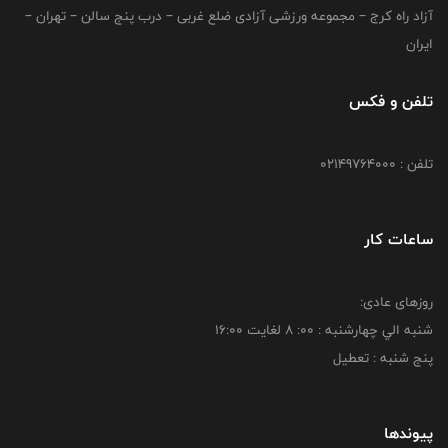
آزاد راه کرج – مجموعه ورزشی آزادی ضلع غربی – درب پنج سالن – تهران –
ایران
تلفن و فکس
تلفن : 02149764000
ساعات کار
روزهای عادی:
شنبه الي چهارشنبه : 00: 8 لغايت 16:00
پنج شنبه : تعطیل
پیوندها