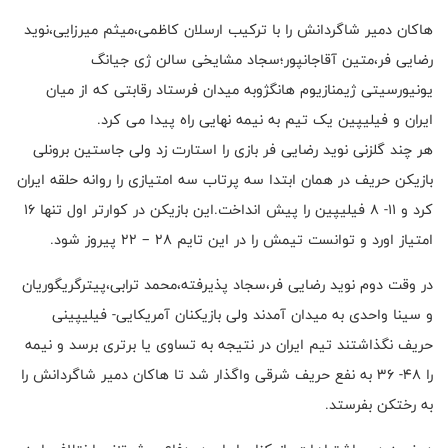
هاکان دمیر شاگردانش را با ترکیب ارسلان کاظمی،میثم میرزایی،نوید
رضایی فر،متین آقاجانپور؛سجاد مشایخی سالن ژی جیانگ
یونیورسیتی ژیمنازیوم هانگژوبه میدان فرستاد رقابتی که از میان
ایران و فیلیپین یک تیم به نیمه نهایی راه پیدا می کرد.
هر چند گلزنی نوید رضایی فر بازی را استارت زد ولی جاستین برونلی
بازیکن حریف در همان ابتدا سه پرتاب سه امتیازی را روانه حلقه ایران
کرد و 11- 8 فیلیپین را پیش انداخت.این بازیکن در کوارتر اول تنها 16
امتیاز اورد و توانست تیمش را در این تایم 28 – 22 پیروز شود.
در وقت دوم نوید رضایی فر،سجاد پذیرفته،محمد ترابی،پیترگریگوریان
و سینا واحدی به میدان آمدند ولی بازیکنان آمریکایی- فیلیپینی
حریف نگذاشتند تیم ایران در نتیجه به تساوی یا برتری برسد و نیمه
را 48- 36 به نفع حریف شرقی واگذار شد تا هاکان دمیر شاگردانش را
به رختکن بفرستد.