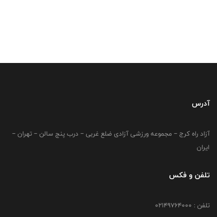
آدرس
آزاد راه کرج – مجموعه ورزشی آزادی ضلع غربی – درب پنج سالن – تهران –
ایران
تلفن و فکس
تلفن : 02149764000