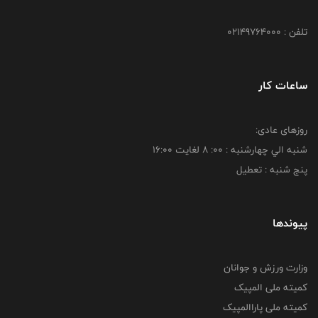
تلفن : 02149764000
ساعات کار
روزهای عادی:
شنبه الي چهارشنبه : 00: 8 لغايت 16:00
پنج شنبه : تعطیل
پیوندها
وزارت ورزش و جوانان
کمیته ملی المپیک
کمیته ملی پاراالمپیک