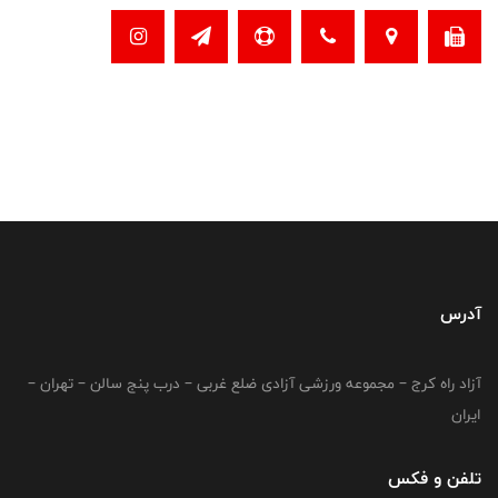
آدرس
آزاد راه کرج – مجموعه ورزشی آزادی ضلع غربی – درب پنج سالن – تهران –
ایران
تلفن و فکس