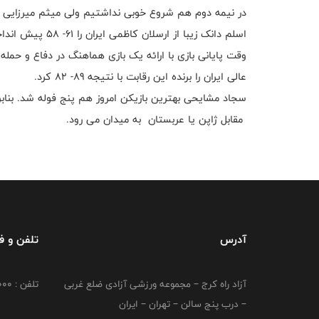
در نیمه دوم هم شروع خوبی نداشتیم ولی میثم میرزایی با ر
اسلم دانک زیبا از ارسلان کاظمی ایران را 61- 58 پیش انداخت و سپس 66- 63 برای ایران این کوارتر به پایان رسید.
وقت پایانی بازی با ارائه یک بازی هماهنگ در دفاع و حمله
عالی ایران را برنده این رقابت با نتیجه 89- 82 کرد.
سجاد مشایحی بهترین بازیکن امروز هم پنج فوله شد. بناب
مقابل ژاپن یا عربستان به میدان می رود.
آدرس
تلفن و 
آزاد راه کرج – مجموعه ورزشی آزادی ضلع غربی
تلفن : 02149764000
– درب پنج سالن – تهران – ایران