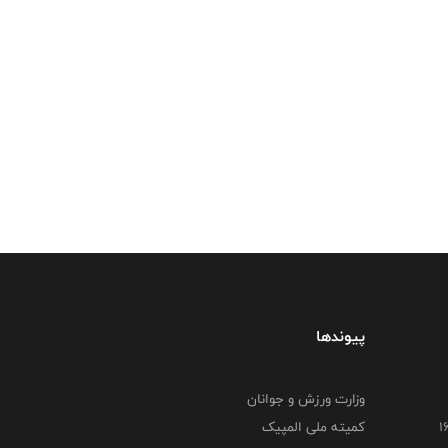
پیوندها
وزارت ورزش و جوانان
کمیته ملی المپیک