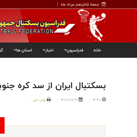
جمعه شانزدهم مرداد ماه
خانه
فدراسیون
اخبار
استان ها
گز
بسکتبال ایران از سد کره جن
13:40
1402/07/12
چاپ خبر