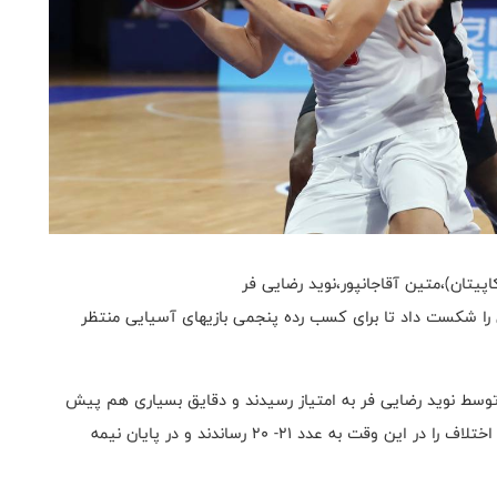
یتان)،متین آقاجانپور،نوید رضایی فر
یران امروز با نتیجه 89- 82 کره جنوبی را شکست داد تا برای کسب رده پنجمی بازیهای آسیایی منتظر
توسط نوید رضایی فر به امتیاز رسیدند و دقایق بسیاری هم پیش
افتادند ولی کره ایها با تغییرات ارنج ایران، به خود آمدند و اختلاف را در این وقت به عدد 21- 20 رساندند و در پایان نیمه