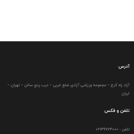
آدرس
آزاد راه کرج – مجموعه ورزشی آزادی ضلع غربی – درب پنج سالن – تهران –
ایران
تلفن و فکس
تلفن : 02149764000