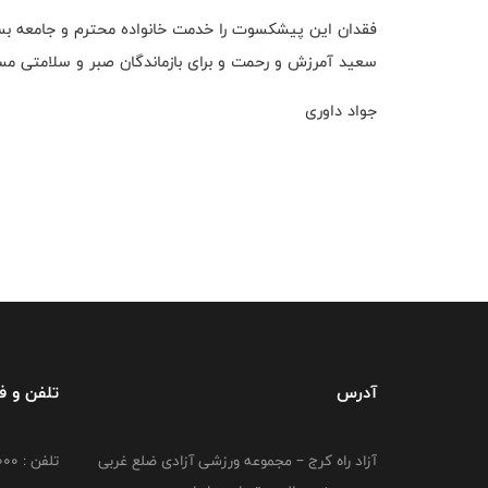
فقدان این پیشکسوت را خدمت خانواده محترم و جامعه بس
سعید آمرزش و رحمت و برای بازماندگان صبر و سلامتی مسا
جواد داوری
آدرس
تلفن و 
آزاد راه کرج – مجموعه ورزشی آزادی ضلع غربی
تلفن : 02149764000