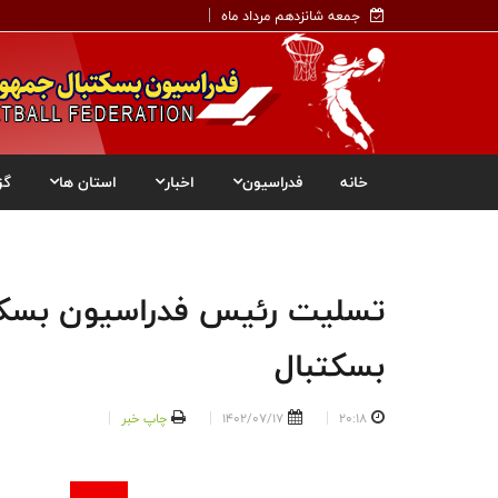
جمعه شانزدهم مرداد ماه
خانه
فدراسیون
اخبار
استان ها
گز
تسلیت رئیس فدراسیون بسکتب
بسکتبال
20:18
1402/07/17
چاپ خبر