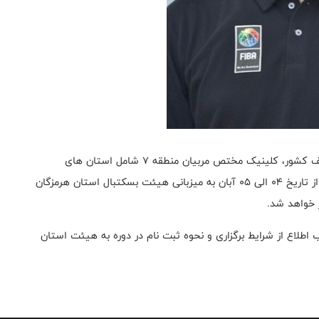
در ادامه برگزاری کلینیک های دانش افزایی در مناطق مختلف کشور، کلینیک مختص مربیان منطقه ۷ شامل استان های
هرمزگان، یزد، کرمان، سیستان و بلوچستان، کیش و قشم از تاریخ ۰۴ الی ۰۵ آبان به میزبانی هیئت بسکتبال استان هرمزگان
ر خواهد شد.
 حداکثر تا تاریخ ۱۴۰۲/۰۷/۲۴ جهت کسب اطلاع از شرایط برگزاری و نحوه ثبت نام در دوره به هیئت استان