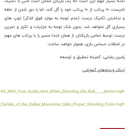
نکته بسیار مهم این است که یک بازیکن ممکن است حتی با تکنیک
نادرست، 10 پرتاب از 10 پرتاب خود را گل کند، اما با دور شدن از حلقه
و نداشتن تکنیک درست (عدم توجه به موارد فوق الذکر) توپ های
بسیاری گل نخواهد شد. بدون شک توجه به جزئیات و تکرار و تمرین
درست توسط تمامی بازیکنان از همان ابتدا مسیر را با پرتاب های مهم
در لحظات حساس بازی، هموار خواهد ساخت.
رامین رضایی- کمیته تحقیق و توسعه
لینک ویدئوهای آموزشی
_THIS_With_Your_Guide_Arm_When_Shooting_the_Ball_____shorts.mp4
k_Carlisle_of_the_Dallas_Mavericks_talks_Proper_Shooting_Form.mp4