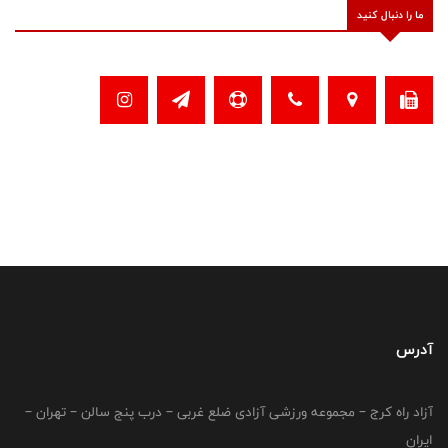
ما را دنبال کنید
آدرس
آزاد راه کرج – مجموعه ورزشی آزادی ضلع غربی – درب پنج سالن – تهران –
ایران