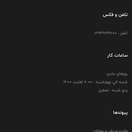
تلفن و فکس
تلفن : 02149764000
ساعات کار
روزهای عادی:
شنبه الي چهارشنبه : 00: 8 لغايت 16:00
پنج شنبه : تعطیل
پیوندها
وزارت ورزش و جوانان