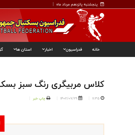
پنجشنبه پانزدهم مرداد ماه
خانه
فدراسیون
اخبار
استان ها
گز
کلاس مربیگری رنگ سبز بسکتب
11:35
1402/07/29
چاپ خبر