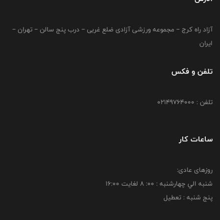
آزاد راه کرج – مجموعه ورزشی آزادی ضلع غربی – درب پنج سالن – تهران –
ایران
تلفن و فکس
تلفن : 02149764000
ساعات کار
روزهای عادی:
شنبه الي چهارشنبه : 00: 8 لغايت 16:00
پنج شنبه : تعطیل