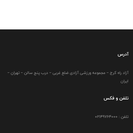
آدرس
آزاد راه کرج – مجموعه ورزشی آزادی ضلع غربی – درب پنج سالن – تهران –
ایران
تلفن و فکس
تلفن : 02149764000