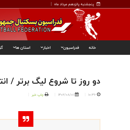
پنجشنبه پانزدهم مرداد ماه
خانه
فدراسیون
اخبار
استان ها
گز
دو روز تا شروع لیگ برتر / ان
10:36
1402/08/01
چاپ خبر