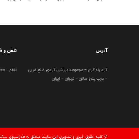
آدرس
تلفن و 
آزاد راه کرج – مجموعه ورزشی آزادی ضلع غربی
تلفن : 02149764000
– درب پنج سالن – تهران – ایران
© کليه حقوق خبری و تصويری اين سايت متعلق به فدراسیون بسکتبال