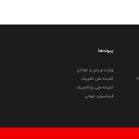
پیوندها
وزارت ورزش و جوانان
کمیته ملی المپیک
کمیته ملی پاراالمپیک
فدراسیون جهانی