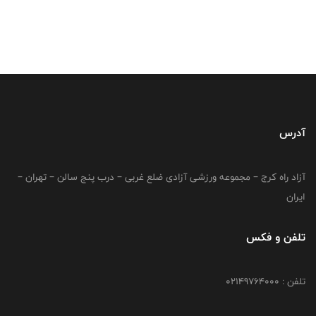
آدرس
آزاد راه کرج – مجموعه ورزشی آزادی ضلع غربی – درب پنج سالن – تهران –
ایران
تلفن و فکس
تلفن : 02149764000