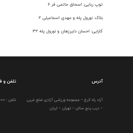
توپ ربایی: اسحاق حاتمی فر ۶
بلاک: نورول پله و مهدی اسماعیلی ۲
کارایی: احسان دلیرزهان و نورول پله ۳۲
آدرس
تلفن و 
آزاد راه کرج – مجموعه ورزشی آزادی ضلع غربی
تلفن : 02149764000
– درب پنج سالن – تهران – ایران