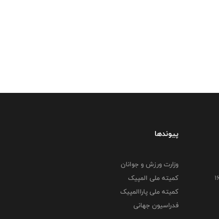
پیوندها
وزارت ورزش و جوانان
کمیته ملی المپیک
کمیته ملی پاراالمپیک
فدراسیون جهانی