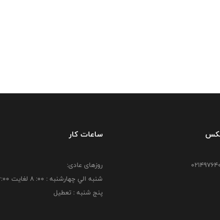
فکس
ساعات کار
روزهای عادی:
شنبه الي چهارشنبه : 00: 8 لغايت 16:00
پنج شنبه : تعطیل