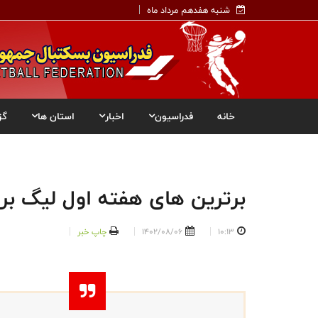
شنبه هفدهم مرداد ماه
خانه
فدراسیون
اخبار
استان ها
گز
برترين های هفته اول لیگ برت
10:13
1402/08/06
چاپ خبر