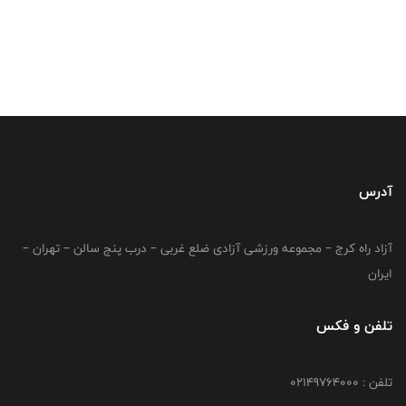
آدرس
آزاد راه کرج – مجموعه ورزشی آزادی ضلع غربی – درب پنج سالن – تهران –
ایران
تلفن و فکس
تلفن : 02149764000