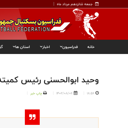
جمعه شانزدهم مرداد ماه
خانه
فدراسیون
اخبار
استان ها
گز
وحید ابوالحسنی رئیس کمیته
18:56
1402/08/06
چاپ خبر