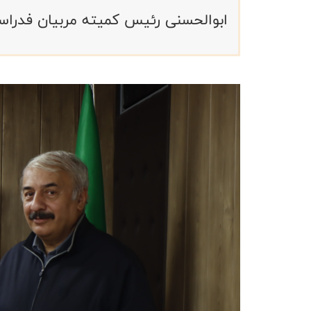
ابوالحسنی رئیس کمیته مربیان فدرا