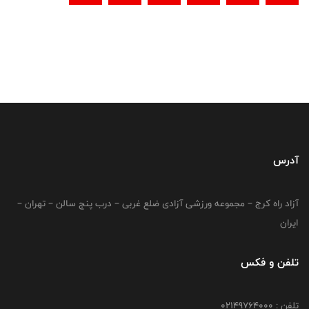
آدرس
آزاد راه کرج – مجموعه ورزشی آزادی ضلع غربی – درب پنج سالن – تهران –
ایران
تلفن و فکس
تلفن : 02149764000