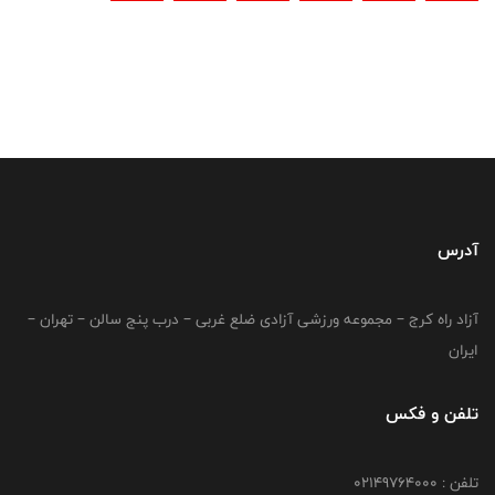
آدرس
آزاد راه کرج – مجموعه ورزشی آزادی ضلع غربی – درب پنج سالن – تهران –
ایران
تلفن و فکس
تلفن : 02149764000