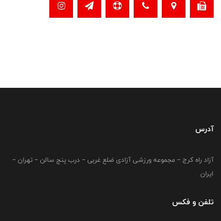
آدرس
آزاد راه کرج – مجموعه ورزشی آزادی ضلع غربی – درب پنج سالن – تهران –
ایران
تلفن و فکس