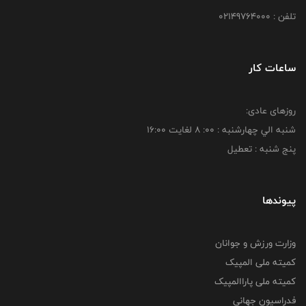
تلفن : 02149764000
ساعات کار
روزهای عادی:
شنبه الي چهارشنبه : 00: 8 لغايت 16:00
پنج شنبه : تعطیل
پیوندها
وزارت ورزش و جوانان
کمیته ملی المپیک
کمیته ملی پاراالمپیک
فدراسیون جهانی