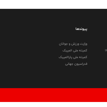
پیوندها
وزارت ورزش و جوانان
کمیته ملی المپیک
کمیته ملی پاراالمپیک
فدراسیون جهانی