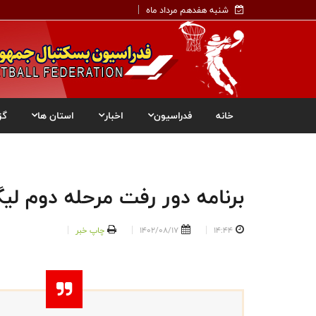
شنبه هفدهم مرداد ماه
خانه
فدراسیون
اخبار
استان ها
گز
برنامه دور رفت مرحله دوم لی
14:44
1402/08/17
چاپ خبر