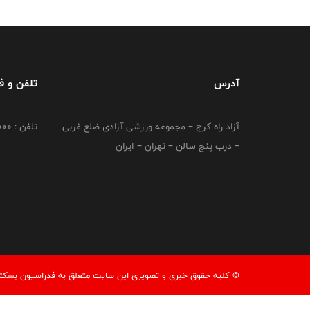
آدرس
تلفن و 
آزاد راه کرج – مجموعه ورزشی آزادی ضلع غربی
تلفن : 02149764000
– درب پنج سالن – تهران – ایران
© کليه حقوق خبری و تصويری اين سايت متعلق به فدراسیون بسکتبال