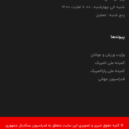
شنبه الي چهارشنبه : 00: 8 لغايت 16:00
پنج شنبه : تعطیل
پیوندها
وزارت ورزش و جوانان
کمیته ملی المپیک
کمیته ملی پاراالمپیک
فدراسیون جهانی
© کليه حقوق خبری و تصويری اين سايت متعلق به فدراسیون بسکتبال جمهوری