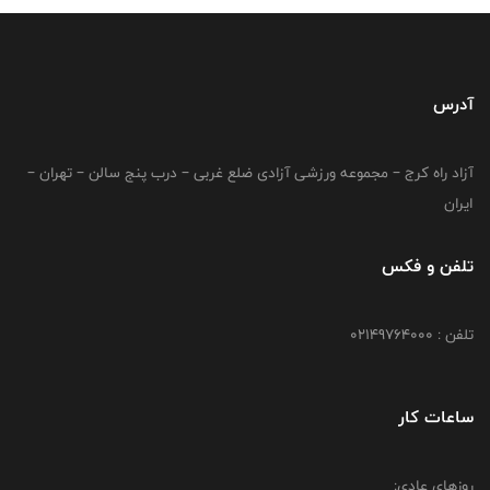
آدرس
آزاد راه کرج – مجموعه ورزشی آزادی ضلع غربی – درب پنج سالن – تهران –
ایران
تلفن و فکس
تلفن : 02149764000
ساعات کار
روزهای عادی: