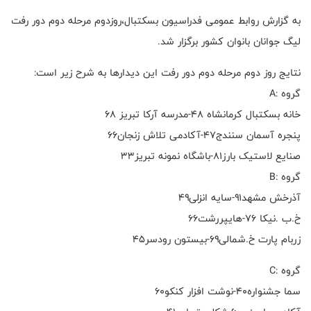
به گزارش روابط عمومی فدراسیون بسکتبال،روزدوم مرحله دوم دور رفت
لیگ جوانان بانوان کشور برگزار شد.
نتایج روز دوم مرحله دوم دور رفت این دیدارها به شرح زیر است:
گروه :A
خانه بسکتبال کرمانشاه ۴۸-مدرسه آرکا تبریز ۶۸
پنجره آسمان سنندج۴۷-آکادمی تلاش زنجان۶۶
صنایع لاستیک بارز۸۱-باشگاه نمونه تبریز۳۳
گروه :B
آذرخش مشهد۹۱-سایه انزلی۴۹
خ.ب .نیکا ۷۶-هایپررشت۶۶
زربام پارت خ.شمالی۶۹-بیستون رودسر۴۵
گروه :C
سما جشنواره۴۰-نوشت افزار کنکو۶۰