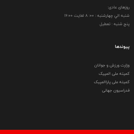
روزهای عادی:
شنبه الي چهارشنبه : 00: 8 لغايت 16:00
پنج شنبه : تعطیل
پیوندها
وزارت ورزش و جوانان
کمیته ملی المپیک
کمیته ملی پاراالمپیک
فدراسیون جهانی