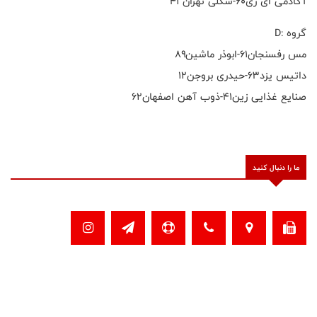
آکادمی ای زی۶۰-شکلی تهران ۴۱
گروه :D
مس رفسنجان۶۱-ابوذر ماشین۸۹
داتیس یزد۶۳-حیدری بروجن۱۲
صنایع غذایی زین۴۱-ذوب آهن اصفهان۶۲
ما را دنبال کنید