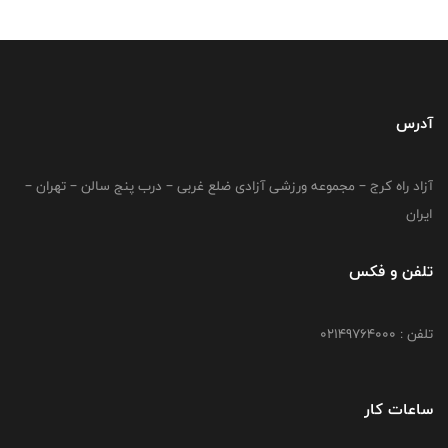
آدرس
آزاد راه کرج – مجموعه ورزشی آزادی ضلع غربی – درب پنج سالن – تهران –
ایران
تلفن و فکس
تلفن : 02149764000
ساعات کار