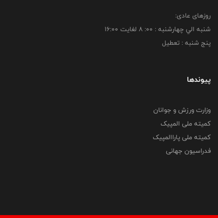
روزهای عادی:
شنبه الي چهارشنبه : 00: 8 لغايت 16:00
پنج شنبه : تعطیل
پیوندها
وزارت ورزش و جوانان
کمیته ملی المپیک
کمیته ملی پاراالمپیک
فدراسیون جهانی