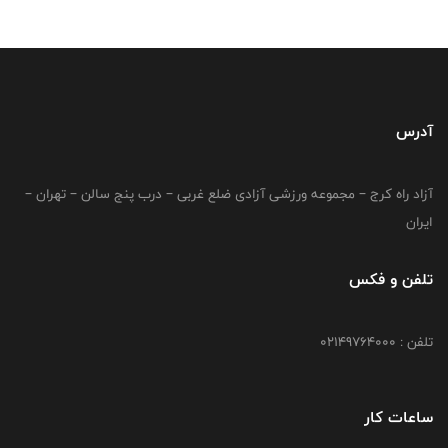
آدرس
آزاد راه کرج – مجموعه ورزشی آزادی ضلع غربی – درب پنج سالن – تهران –
ایران
تلفن و فکس
تلفن : 02149764000
ساعات کار