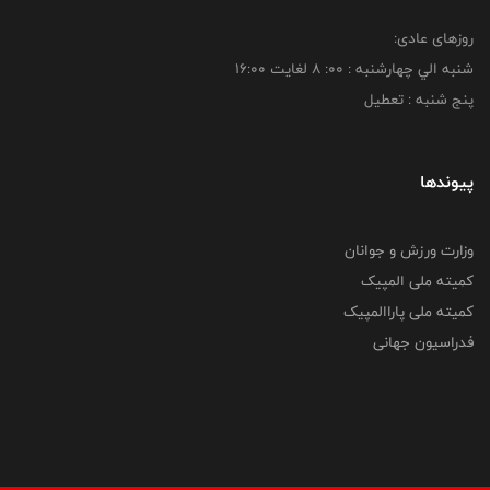
روزهای عادی:
شنبه الي چهارشنبه : 00: 8 لغايت 16:00
پنج شنبه : تعطیل
پیوندها
وزارت ورزش و جوانان
کمیته ملی المپیک
کمیته ملی پاراالمپیک
فدراسیون جهانی