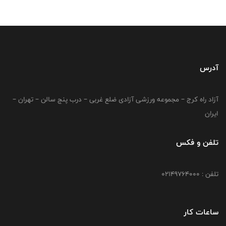
آدرس
آزاد راه کرج – مجموعه ورزشی آزادی ضلع غربی – درب پنج سالن – تهران –
ایران
تلفن و فکس
تلفن : 02149764000
ساعات کار