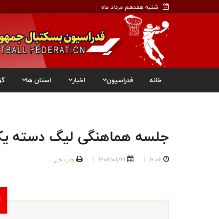
شنبه هفدهم مرداد ماه
خانه
فدراسیون
اخبار
استان ها
گز
جلسه هماهنگی لیگ دسته یک 
16:06
1402/08/21
چاپ خبر