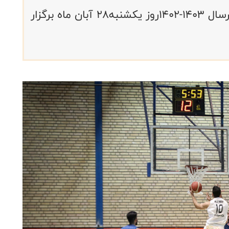
جلسه هماهنگی لیگ دسته یک ملی درسال ۱۴۰۳-۱۴۰۲روز یکشنبه۲۸ آبان ماه برگزار