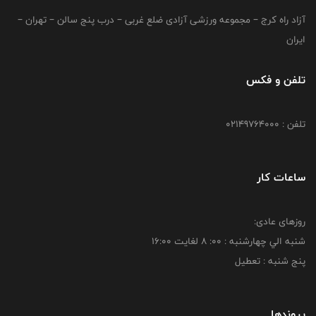
آزاد راه کرج – مجموعه ورزشی آزادی ضلع غربی – درب پنج سالن – تهران –
ایران
تلفن و فکس
تلفن : 02149764000
ساعات کار
روزهای عادی:
شنبه الي چهارشنبه : 00: 8 لغايت 16:00
پنج شنبه : تعطیل
پیوندها