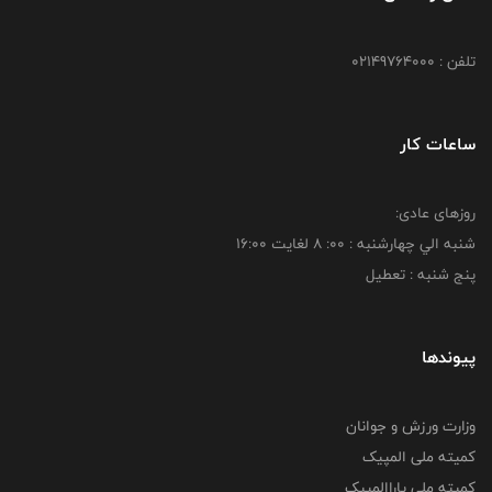
تلفن : 02149764000
ساعات کار
روزهای عادی:
شنبه الي چهارشنبه : 00: 8 لغايت 16:00
پنج شنبه : تعطیل
پیوندها
وزارت ورزش و جوانان
کمیته ملی المپیک
کمیته ملی پاراالمپیک