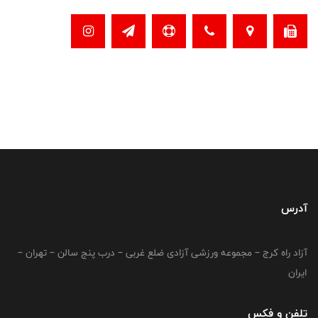
آدرس
آزاد راه کرج – مجموعه ورزشی آزادی ضلع غربی – درب پنج سالن – تهران –
ایران
تلفن و فکس