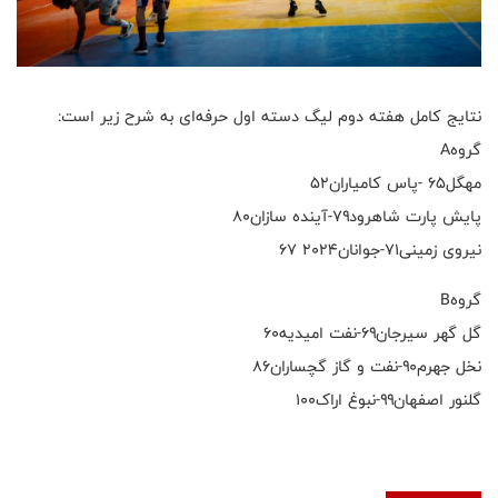
نتایج کامل هفته دوم لیگ دسته اول حرفه‌ای به شرح زیر است:
گروهA
مهگل۶۵ -پاس کامیاران۵۲
پایش پارت شاهرود۷۹-آینده سازان۸۰
نیروی زمینی۷۱-جوانان۲۰۲۴ ۶۷
گروهB
گل گهر سیرجان۶۹-نفت امیدیه۶۰
نخل جهرم۹۰-نفت و گاز گچساران۸۶
گلنور اصفهان۹۹-نبوغ اراک۱۰۰