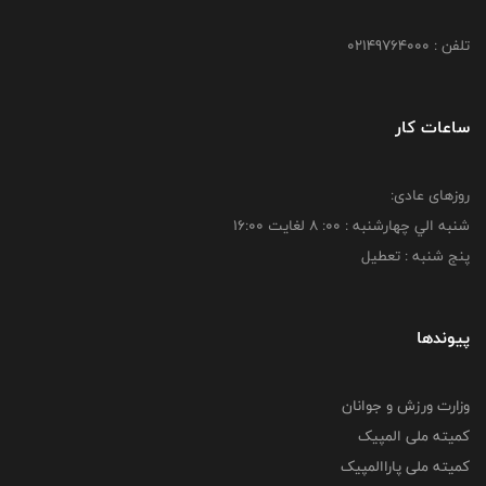
تلفن : 02149764000
ساعات کار
روزهای عادی:
شنبه الي چهارشنبه : 00: 8 لغايت 16:00
پنج شنبه : تعطیل
پیوندها
وزارت ورزش و جوانان
کمیته ملی المپیک
کمیته ملی پاراالمپیک