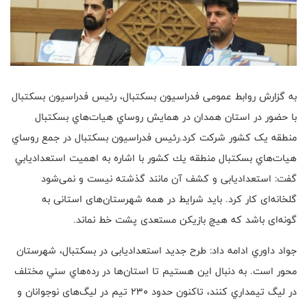
به گزارش روابط عمومی فدراسیون بسکتبال، رئيس فدراسيون بسكتبال
با حضور در استان همدان در همايش روساي هيات‌هاي بسکتبال
منطقه یک کشور شركت كرد
.
رئيس فدراسيون بسكتبال در جمع روساي
هيات‌هاي بسكتبال منطقه يك كشور با اشاره به اهميت استعداديابي
گفت: استعدادیابی و کشف آن مانند گذشته نیست و نمی‌شود
گلخانه‌ای کار کرد. باید شرایط در همه شهرستان‌های استانی به
گونه‌ای باشد که هیچ بازیکن مستعدی پشت خط نماند
.
جواد داوري ادامه داد: طرح جدید استعدادیابی در بسكتبال، شهرستان
محور است. به دنبال اين هستيم تا استان‌ها در رده‌هاي سني مختلف
در ليگ تيمداري كنند، تاکنون حدود 230 تیم در لیگ‌های نوجوانان و