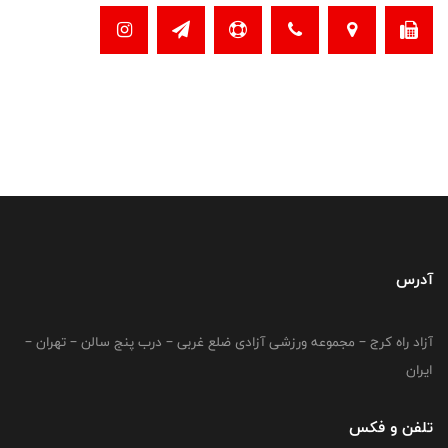
آدرس
آزاد راه کرج – مجموعه ورزشی آزادی ضلع غربی – درب پنج سالن – تهران –
ایران
تلفن و فکس