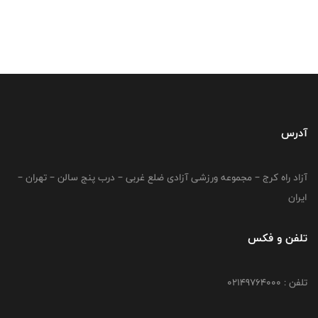
آدرس
آزاد راه کرج – مجموعه ورزشی آزادی ضلع غربی – درب پنج سالن – تهران –
ایران
تلفن و فکس
تلفن : 02149764000