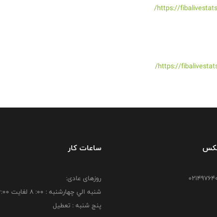
https://fibalivest
https://fibalivest
فکس
ساعات کار
روزهای عادی:
شنبه الي چهارشنبه : 00: 8 لغايت 16:00
پنج شنبه : تعطیل