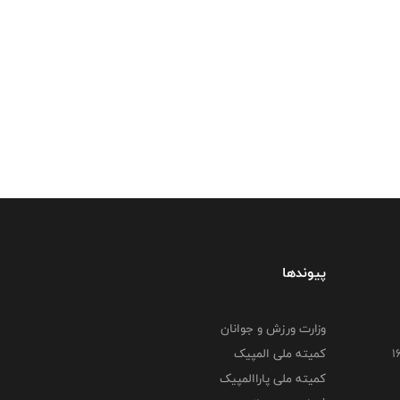
پیوندها
وزارت ورزش و جوانان
کمیته ملی المپیک
کمیته ملی پاراالمپیک