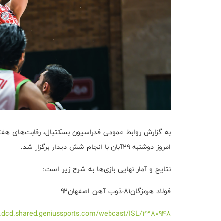
به گزارش روابط عمومی فدراسیون بسکتبال، رقابت‌های ه
امروز دوشنبه ۲۹آبان با انجام شش دیدار برگزار شد.
نتایج و آمار نهایی بازی‌ها به شرح زیر است:
فولاد هرمزگان۸۱-ذوب آهن اصفهان۹۲
ats.dcd.shared.geniussports.com/webcast/ISL/2380948/