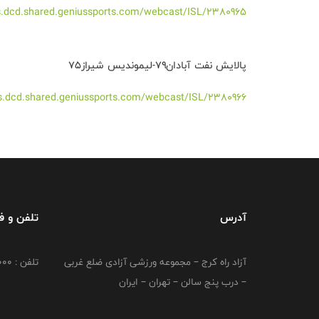
ats.dcd.shared.geniussports.com/webcast/ISL/2380965/
پالایش نفت آبادان۷۹-لیموندیس شیراز۷۵
ats.dcd.shared.geniussports.com/webcast/ISL/2380966/
آدرس
تلفن و 
آزاد راه کرج – مجموعه ورزشی آزادی ضلع غربی
تلفن : 02149764000
– درب پنج سالن – تهران – ایران