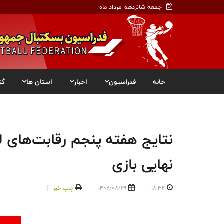
جمعه شانزدهم مرداد ماه
خانه
فدراسیون
اخبار
استان ها
گز
نتایج هفته پنجم رقابت‌های ل
نهایی بازی
18:32
1402/08/29
چاپ خبر