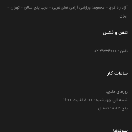
آزاد راه کرج – مجموعه ورزشی آزادی ضلع غربی – درب پنج سالن – تهران –
ایران
تلفن و فکس
تلفن : 02149764000
ساعات کار
روزهای عادی:
شنبه الي چهارشنبه : 00: 8 لغايت 16:00
پنج شنبه : تعطیل
پیوندها