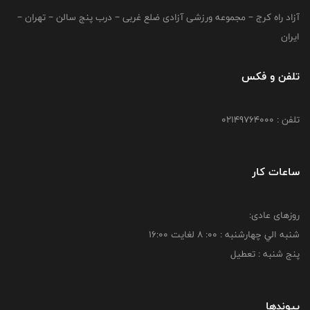
آزاد راه کرج – مجموعه ورزشی آزادی ضلع غربی – درب پنج سالن – تهران –
ایران
تلفن و فکس
تلفن : 02149764000
ساعات کار
روزهای عادی:
شنبه الي چهارشنبه : 00: 8 لغايت 16:00
پنج شنبه : تعطیل
پیوندها