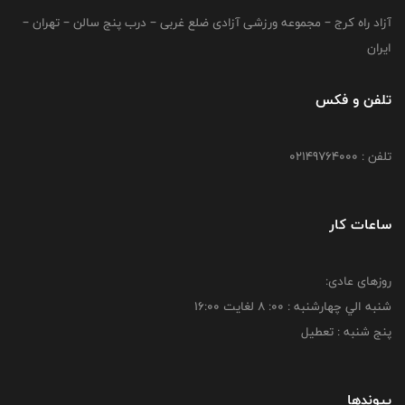
آزاد راه کرج – مجموعه ورزشی آزادی ضلع غربی – درب پنج سالن – تهران –
ایران
تلفن و فکس
تلفن : 02149764000
ساعات کار
روزهای عادی:
شنبه الي چهارشنبه : 00: 8 لغايت 16:00
پنج شنبه : تعطیل
پیوندها