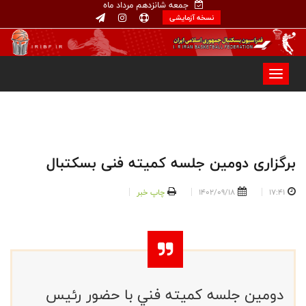
جمعه شانزدهم مرداد ماه
نسخه آزمایشی
برگزاری دومين جلسه كميته فنی بسکتبال
17:41
1402/09/18
چاپ خبر
دومين جلسه كميته فني با حضور رئيس