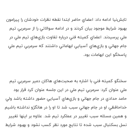
تابش‌نيا ادامه داد: اعضاي حاضر ابتدا نقطه نظرات خودشان را پيرامون
بهبود شرايط موجود بيان كردند و در ادامه سوالاتي را از سرمربي تيم
ملي پرسيدند. اعضاي كميته فني درباره تفاوت بازي‌هاي تيم ملي در
جام جهاني و بازي‌هاي آسيايي ابهاماتي داشتند كه سرمربي تيم ملي
پاسخگو اين ابهامات بود.
سخنگو كميته فني با اشاره به صحبت‌هاي هاكان دمير سرمربي تيم
ملي عنوان كرد: سرمربي تيم ملي در اين جلسه عنوان كرد قرار بود
حامد حدادي در جام جهاني و بازي‌هاي آسيايي حضور داشته باشد ولي
خداحافظي او در جام جهاني سبب شد تا او را در هانگژو نداشته باشيم
و همين مسئله سبب تغيير در عملكرد تيم شد. علاوه بر اينها تغيير
نسل بسكتبال سبب شده تا نتايج مورد نظر كسب نشود و بهبود شرايط