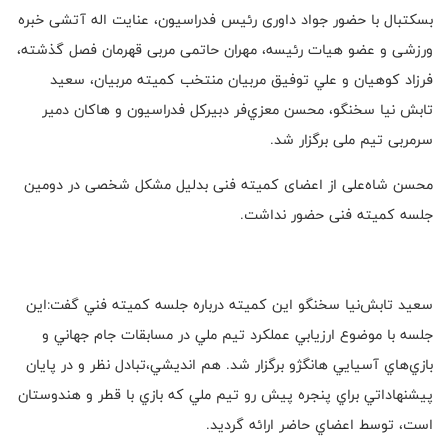
بسكتبال با حضور جواد داوری رئيس فدراسيون، عنايت اله آتشی خبره
ورزشی و عضو هيات رئيسه، مهران حاتمی مربی قهرمان فصل گذشته،
فرزاد کوهیان و علي توفيق مربیان منتخب كميته مربيان، سعيد
تابش نيا سخنگو، محسن معزي‌فر دبيركل فدراسيون و هاکان دمیر
سرمربی تیم ملی برگزار شد.
محسن شاه‌علی از اعضای کمیته فنی بدلیل مشکل شخصی در دومین
جلسه کمیته فنی حضور نداشت.
سعيد تابش‌نيا سخنگو اين كميته درباره جلسه كميته فني گفت:اين
جلسه با موضوع ارزيابي عملكرد تيم ملي در مسابقات جام جهاني و
بازي‌هاي آسيايي هانگژو برگزار شد. هم انديشي،تبادل نظر و در پايان
پيشنهاداتي براي پنجره پيش رو تيم ملي كه بازي با قطر و هندوستان
است، توسط اعضاي حاضر ارائه گرديد.