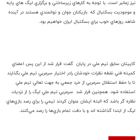
نيز زما‌نبر است. با توجه به كارهاي زيرساختي و برگزاري ليگ هاي پايه
و موجوديت بسكتبال كه بازيكنان جوان و توانمندي هستند در آينده
شاهد روزهاي خوب براي بسكتبال ايران خواهيم بود.
كاپيتان سابق تيم ملي در پايان گفت: قرار شد از اين پس اعضاي
كميته فني نقطه نظرات خودشان رادر اختيار سرمربي تيم ملي بگذارند
تا با حفظ استقلال سرمربي از خرد جمعي به جهت تعالي تيم ملي
استفاده شود. همچنين قرار شد سرمربي تيم ملي ليگ را از نزديك
نظاره گر باشد كه البته ايشان عنوان كردند تيمي را براي رصد بازي‌هاي
ليگ از ابتدا گذاشته اند و با دقت تمام بازي‌ها را رصد مي‌كنند.