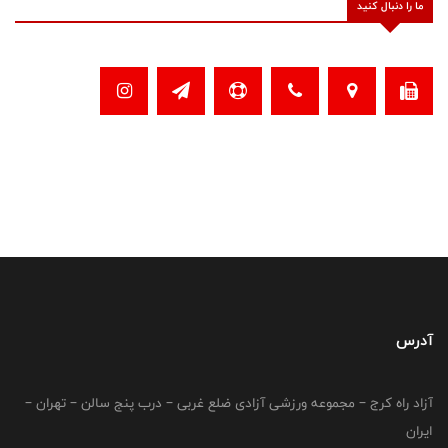
ما را دنبال کنید
آدرس
آزاد راه کرج – مجموعه ورزشی آزادی ضلع غربی – درب پنج سالن – تهران –
ایران